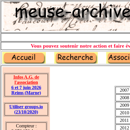
Vous pouvez soutenir notre action et faire év
Infos A.G. de
l'association
6 et 7 juin 2026
2007
Reims (Marne)
2008
2009
Utiliser groups.io
(23/10/2020)
2010
2011
Compteur :
2012