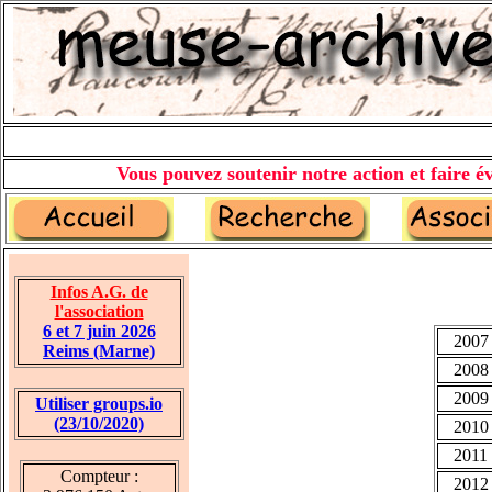
Vous pouvez soutenir notre action et faire év
Infos A.G. de
l'association
6 et 7 juin 2026
2007
Reims (Marne)
2008
2009
Utiliser groups.io
(23/10/2020)
2010
2011
Compteur :
2012