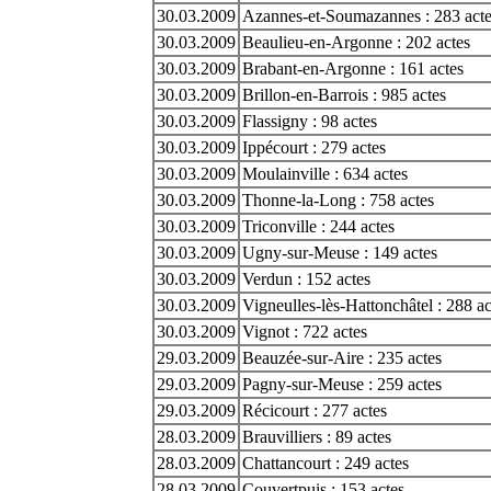
30.03.2009
Azannes-et-Soumazannes : 283 acte
30.03.2009
Beaulieu-en-Argonne : 202 actes
30.03.2009
Brabant-en-Argonne : 161 actes
30.03.2009
Brillon-en-Barrois : 985 actes
30.03.2009
Flassigny : 98 actes
30.03.2009
Ippécourt : 279 actes
30.03.2009
Moulainville : 634 actes
30.03.2009
Thonne-la-Long : 758 actes
30.03.2009
Triconville : 244 actes
30.03.2009
Ugny-sur-Meuse : 149 actes
30.03.2009
Verdun : 152 actes
30.03.2009
Vigneulles-lès-Hattonchâtel : 288 ac
30.03.2009
Vignot : 722 actes
29.03.2009
Beauzée-sur-Aire : 235 actes
29.03.2009
Pagny-sur-Meuse : 259 actes
29.03.2009
Récicourt : 277 actes
28.03.2009
Brauvilliers : 89 actes
28.03.2009
Chattancourt : 249 actes
28.03.2009
Couvertpuis : 153 actes