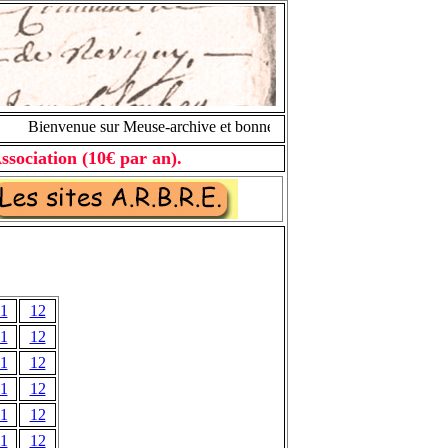
ienvenue sur Meuse-archive et bonnes recherches généalogiques.
ssociation (10€ par an).
1
12
1
12
1
12
1
12
1
12
1
12