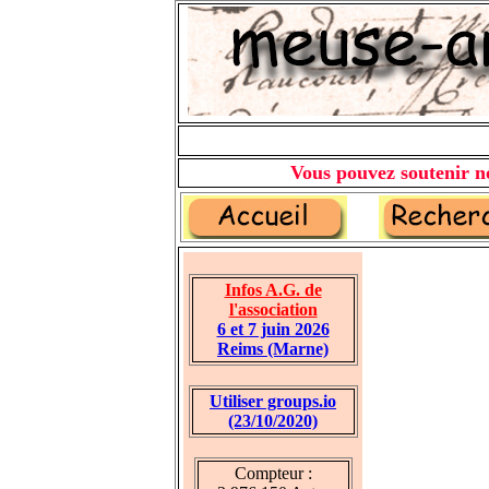
Vous pouvez soutenir no
Infos A.G. de
l'association
6 et 7 juin 2026
Reims (Marne)
Utiliser groups.io
(23/10/2020)
Compteur :