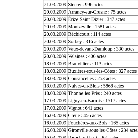
21.03.2009
Stenay : 996 actes
20.03.2009
Arrancy-sur-Crusne : 75 actes
20.03.2009
Érize-Saint-Dizier : 347 actes
20.03.2009
Montzéville : 1581 actes
20.03.2009
Réchicourt : 114 actes
20.03.2009
Sorbey : 316 actes
20.03.2009
Vaux-devant-Damloup : 330 actes
20.03.2009
Velaines : 406 actes
18.03.2009
Brauvilliers : 113 actes
18.03.2009
Buxières-sous-les-Côtes : 327 actes
18.03.2009
Cousancelles : 253 actes
18.03.2009
Naives-en-Blois : 5868 actes
18.03.2009
Thonne-les-Près : 240 actes
17.03.2009
Ligny-en-Barrois : 1517 actes
17.03.2009
Vignot : 641 actes
16.03.2009
Creuë : 456 actes
16.03.2009
Fouchères-aux-Bois : 165 actes
16.03.2009
Gironville-sous-les-Côtes : 234 acte
16.03.2009
Paroches (Les) : 261 actes