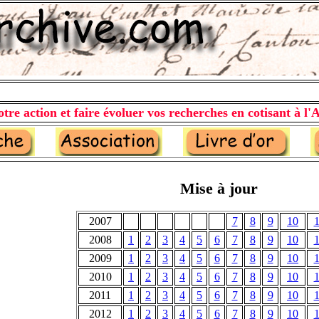
B
tre action et faire évoluer vos recherches en cotisant à l'A
Mise à jour
2007
7
8
9
10
1
2008
1
2
3
4
5
6
7
8
9
10
1
2009
1
2
3
4
5
6
7
8
9
10
1
2010
1
2
3
4
5
6
7
8
9
10
1
2011
1
2
3
4
5
6
7
8
9
10
1
2012
1
2
3
4
5
6
7
8
9
10
1