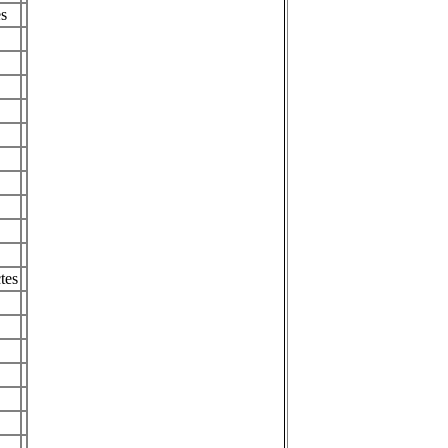
s
tes