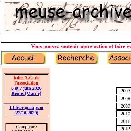
Vous pouvez soutenir notre action et faire év
Infos A.G. de
l'association
6 et 7 juin 2026
2007
Reims (Marne)
2008
2009
Utiliser groups.io
(23/10/2020)
2010
2011
Compteur :
2012